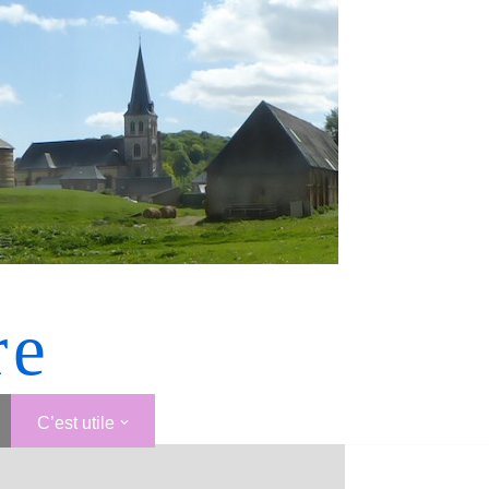
re
C’est utile