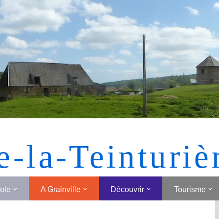
[MONTRER SOUS FORME DE VIGNETTES]
e-la-Teinturiè
cole
A Grainville
Découvrir
Tourisme