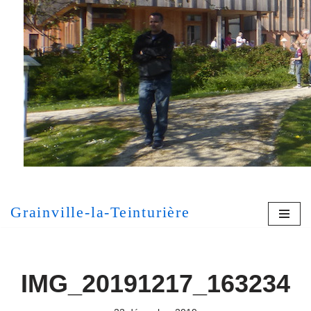
Aller
au
contenu
[MONT
Grainville-la-Teinturière
IMG_20191217_163234