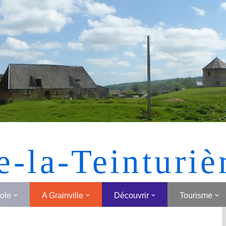
[MONTRER SOUS FORME DE VIGNETTES]
e-la-Teinturiè
cole
A Grainville
Découvrir
Tourisme