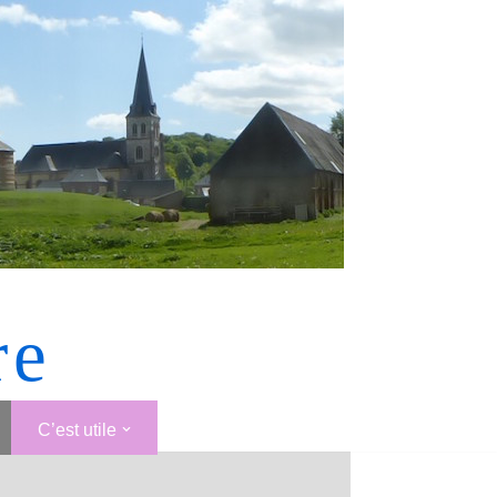
re
C’est utile