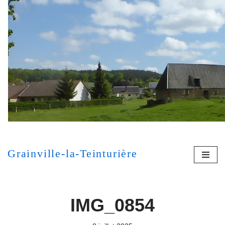
Aller
au
contenu
[MONT
Grainville-la-Teinturière
IMG_0854