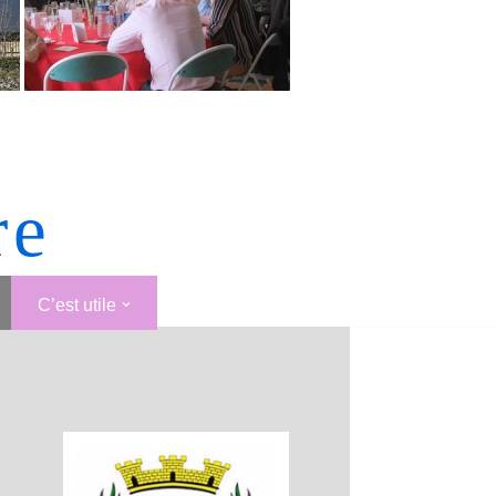
re
C’est utile