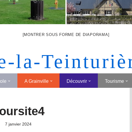
[MONTRER SOUS FORME DE DIAPORAMA]
e-la-Teinturiè
cole
A Grainville
Découvrir
Tourisme
oursite4
7 janvier 2024