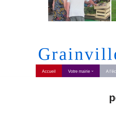
Grainvill
Accueil
Votre mairie
A l’é
p