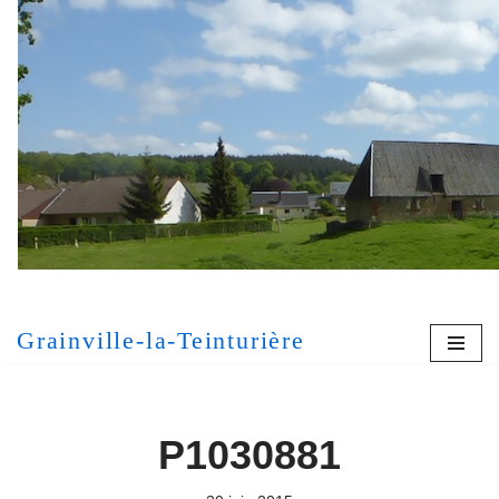
Aller
au
contenu
[MONT
Grainville-la-Teinturière
P1030881