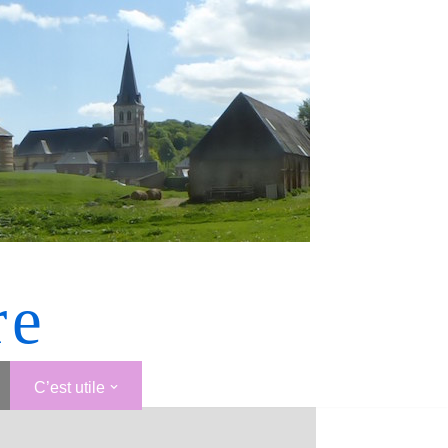
re
C’est utile