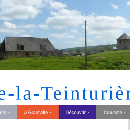
[MONTRER SOUS FORME DE VIGNETTES]
e-la-Teinturiè
cole
A Grainville
Découvrir
Tourisme