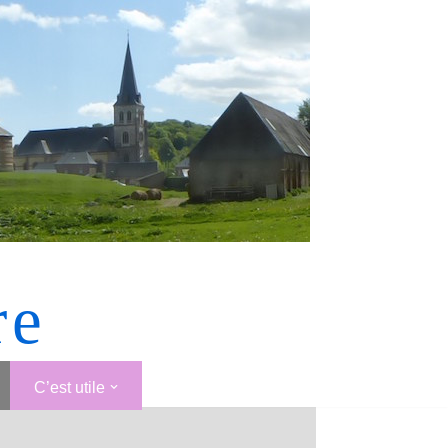
re
C’est utile