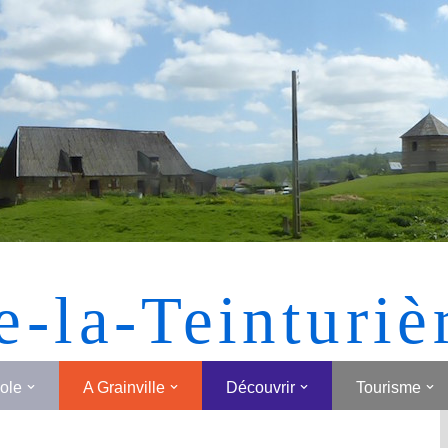
[MONTRER SOUS FORME DE VIGNETTES]
e-la-Teinturiè
cole
A Grainville
Découvrir
Tourisme