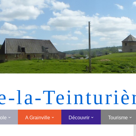
[MONTRER SOUS FORME DE VIGNETTES]
e-la-Teinturiè
cole
A Grainville
Découvrir
Tourisme