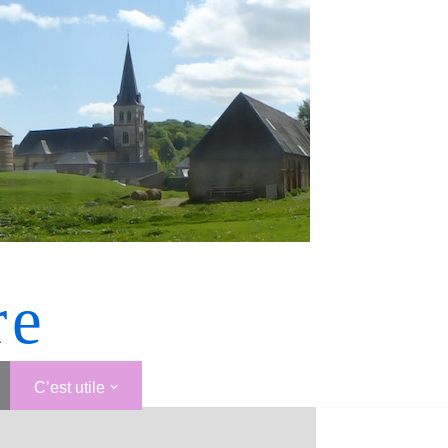
re
C’est utile