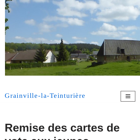
Aller
au
contenu
[MONT
Grainville-la-Teinturière
Remise des cartes de