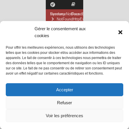
Gérer le consentement aux
cookies
Pour offrir les meilleures expériences, nous utilisons des technologies
telles que les cookies pour stocker et/ou accéder aux informations des
appareils. Le fait de consentir à ces technologies nous permettra de traiter
des données telles que le comportement de navigation ou les ID uniques
sur ce site. Le fait de ne pas consentir ou de retirer son consentement peut
avoir un effet négatif sur certaines caractéristiques et fonctions.
@ Mairie de Grainville la Teinturière
Accepter
Site propulsé par Tambour de Ville
Refuser
avec
WordPress
.
Mentions Légales
Voir les préférences
@Grainville-la-teinturiere
mentions légales
| Propulsé
par
Tambour de Ville
avec
WordPress
.