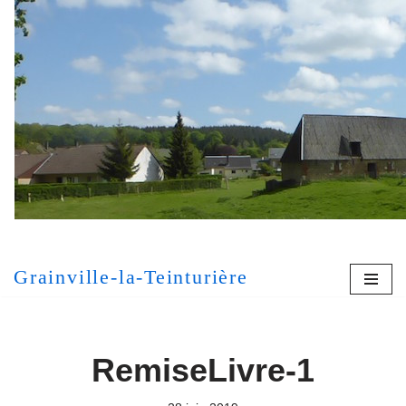
Aller
au
contenu
[MONT
Grainville-la-Teinturière
RemiseLivre-1