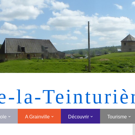
[MONTRER SOUS FORME DE VIGNETTES]
e-la-Teinturiè
cole
A Grainville
Découvrir
Tourisme