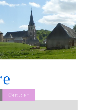
re
C’est utile