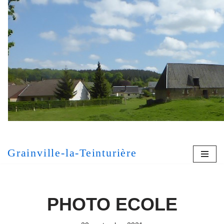
Aller
au
contenu
[MONT
Grainville-la-Teinturière
PHOTO ECOLE