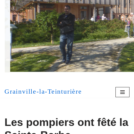
Aller
au
contenu
[MONT
Grainville-la-Teinturière
Les pompiers ont fêté la