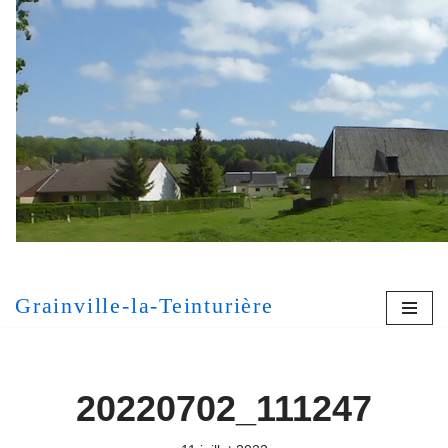
Aller
au
contenu
[MONT
Grainville-la-Teinturière
20220702_111247