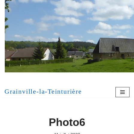
Aller
au
contenu
[MONT
Grainville-la-Teinturière
Photo6