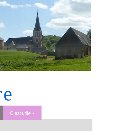
re
C’est utile