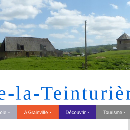
[MONTRER SOUS FORME DE VIGNETTES]
e-la-Teinturiè
cole
A Grainville
Découvrir
Tourisme