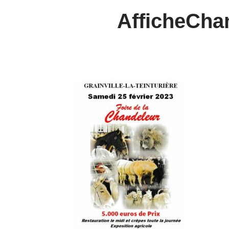
AfficheCha