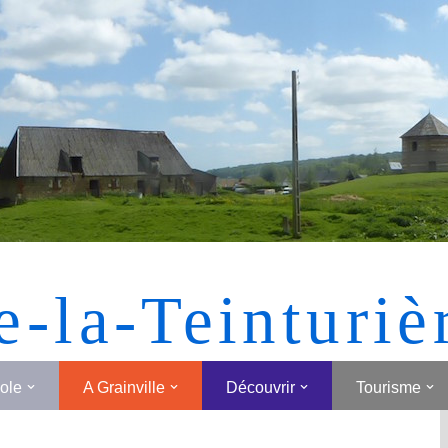
[MONTRER SOUS FORME DE VIGNETTES]
e-la-Teinturiè
cole
A Grainville
Découvrir
Tourisme