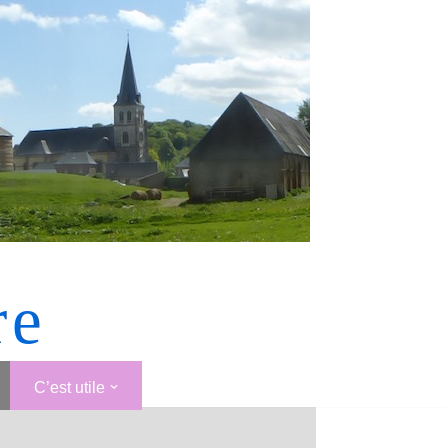
re
C’est utile