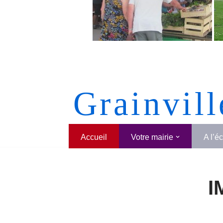
Grainvill
Accueil
Votre mairie
A l’é
I