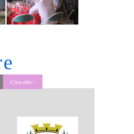
re
C’est utile