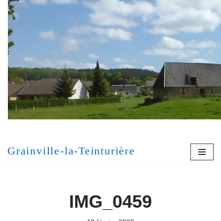
Aller
au
contenu
[MONT
Grainville-la-Teinturière
IMG_0459