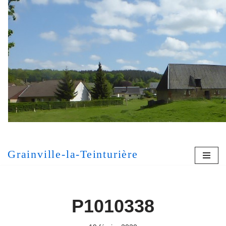
Aller
au
contenu
[MONT
Grainville-la-Teinturière
P1010338