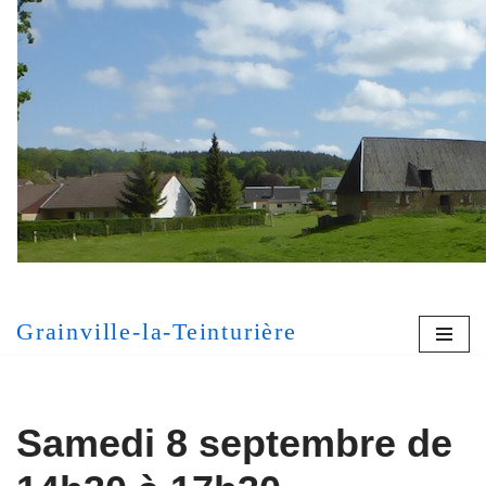
Aller
au
contenu
[MONT
Grainville-la-Teinturière
Samedi 8 septembre de