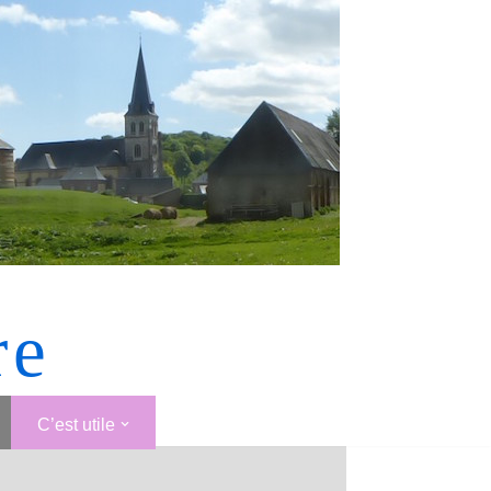
re
C’est utile