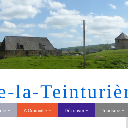
[MONTRER SOUS FORME DE VIGNETTES]
e-la-Teinturiè
cole
A Grainville
Découvrir
Tourisme