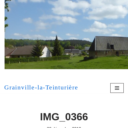
Aller
au
contenu
[MONT
Grainville-la-Teinturière
IMG_0366