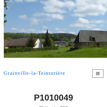
Aller
au
contenu
[MONT
Grainville-la-Teinturière
P1010049