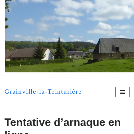
Aller
au
contenu
[MONT
Grainville-la-Teinturière
Tentative d’arnaque en