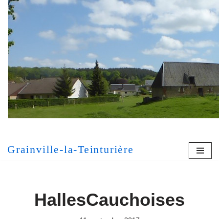
Aller
au
contenu
[MONT
Grainville-la-Teinturière
HallesCauchoises