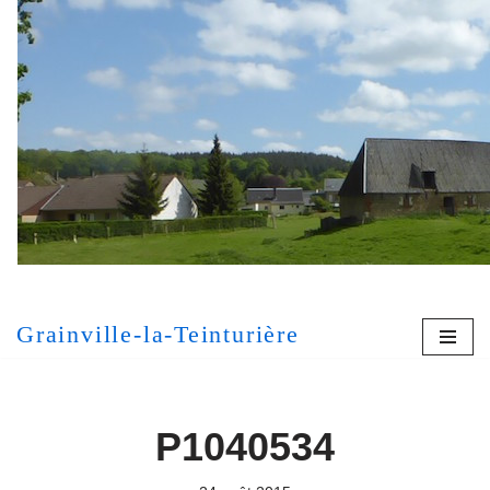
Aller
au
contenu
[MONT
Grainville-la-Teinturière
P1040534