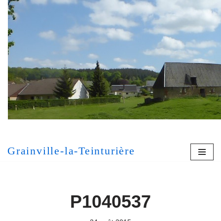
Aller
au
contenu
[MONT
Grainville-la-Teinturière
P1040537