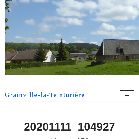
Aller
au
contenu
[MONT
Grainville-la-Teinturière
20201111_104927