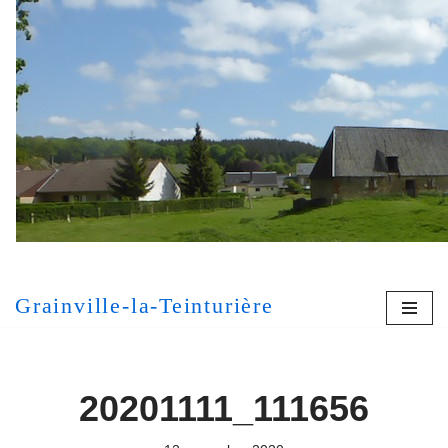
Aller
au
contenu
[MONT
Grainville-la-Teinturière
20201111_111656