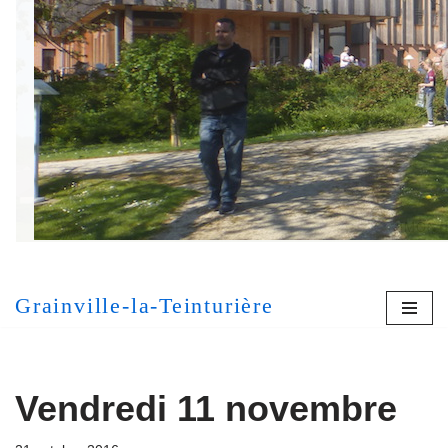
Aller
au
contenu
[MONT
Grainville-la-Teinturière
Vendredi 11 novembre