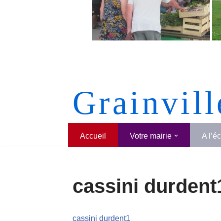
Grainvill
Accueil
Votre mairie
A l’é
cassini durdent
cassini durdent1