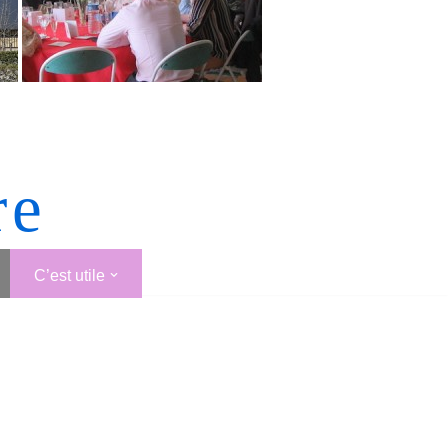
re
C’est utile