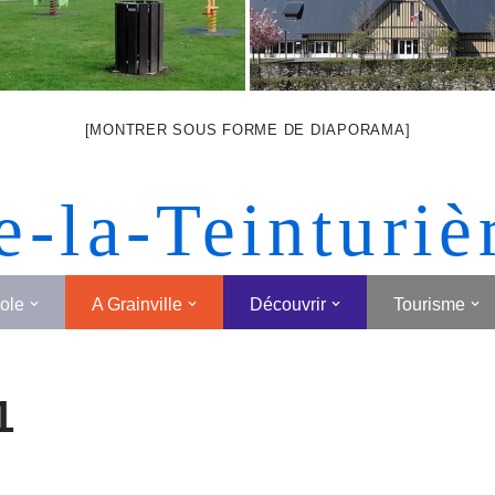
[MONTRER SOUS FORME DE DIAPORAMA]
e-la-Teinturiè
cole
A Grainville
Découvrir
Tourisme
1