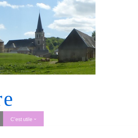
re
C’est utile