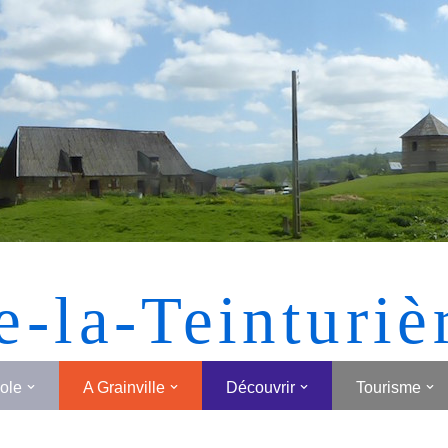
[MONTRER SOUS FORME DE VIGNETTES]
e-la-Teinturiè
cole
A Grainville
Découvrir
Tourisme