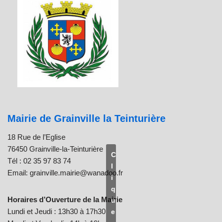
Mairie de Grainville la Teinturière
18 Rue de l’Eglise
76450 Grainville-la-Teinturière
C
Tél : 02 35 97 83 74
l
Email: grainville.mairie@wanadoo.fr
i
q
Horaires d’Ouverture de la Mairie
u
Lundi et Jeudi : 13h30 à 17h30
e