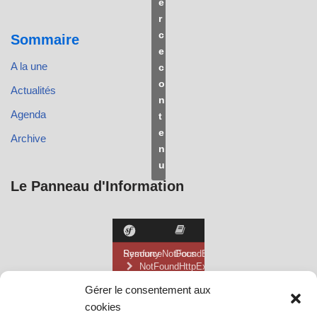
e
r
c
Sommaire
e
A la une
c
o
Actualités
n
Agenda
t
e
Archive
n
u
Le Panneau d'Information
Gérer le consentement aux
cookies