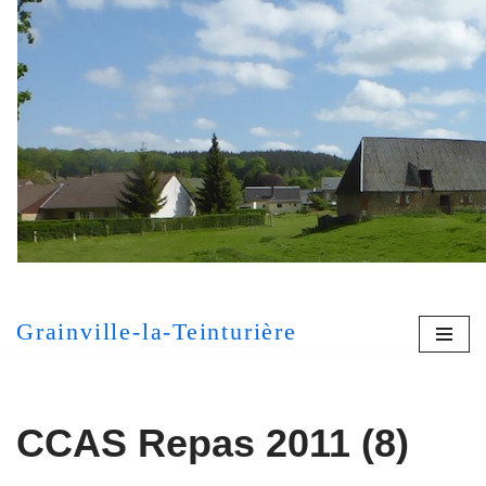
Aller
au
contenu
[MONT
Grainville-la-Teinturière
CCAS Repas 2011 (8)