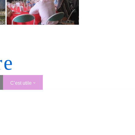
re
C’est utile