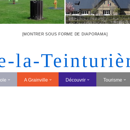
[MONTRER SOUS FORME DE DIAPORAMA]
e-la-Teinturiè
cole
A Grainville
Découvrir
Tourisme