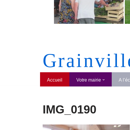
Grainvill
Accueil
Votre mairie
A l’é
IMG_0190