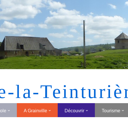
[MONTRER SOUS FORME DE VIGNETTES]
e-la-Teinturiè
cole
A Grainville
Découvrir
Tourisme