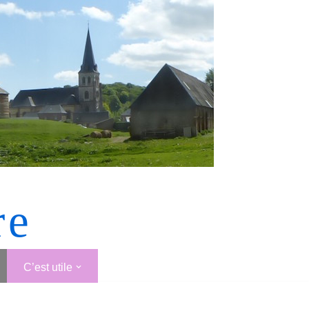
re
C’est utile