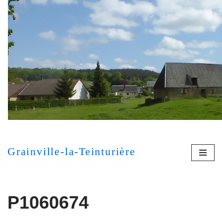
Aller
au
contenu
[MONT
Grainville-la-Teinturière
P1060674