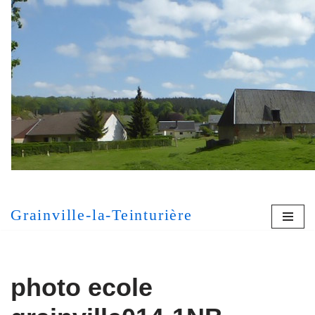
Aller
au
contenu
[MONT
Grainville-la-Teinturière
photo ecole