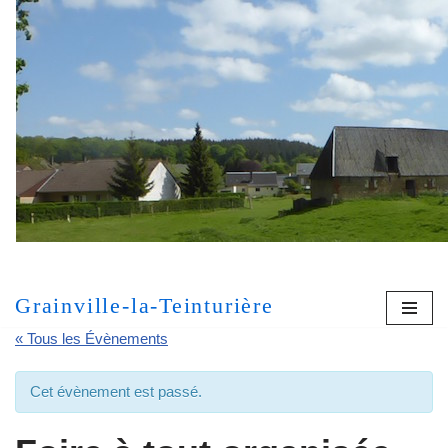
Aller
au
contenu
[MONT
Grainville-la-Teinturière
« Tous les Évènements
Cet évènement est passé.