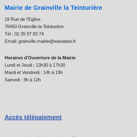
Mairie de Grainville la Teinturière
18 Rue de l’Eglise
76450 Grainville-la-Teinturière
C
Tél : 02 35 97 83 74
l
Email: grainville.mairie@wanadoo.fr
i
q
Horaires d’Ouverture de la Mairie
u
Lundi et Jeudi : 13h30 à 17h30
e
Mardi et Vendredi : 14h à 19h
z
p
Samedi : 9h à 12h
o
u
r
a
c
Accès télépaiement
c
e
p