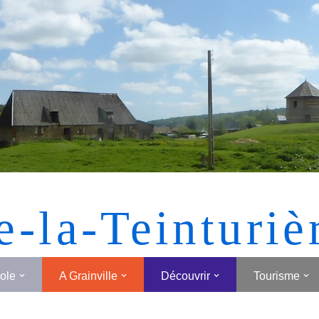
[MONTRER SOUS FORME DE VIGNETTES]
e-la-Teinturiè
cole
A Grainville
Découvrir
Tourisme