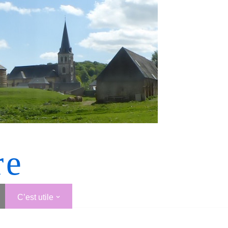
re
C’est utile