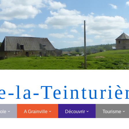
[MONTRER SOUS FORME DE VIGNETTES]
e-la-Teinturiè
cole
A Grainville
Découvrir
Tourisme