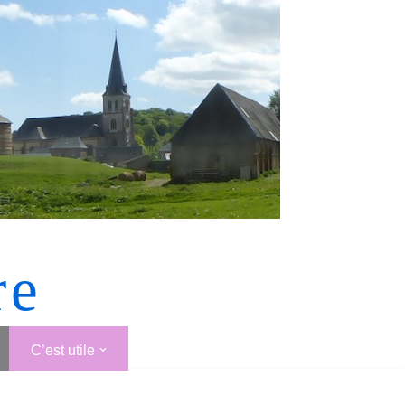
re
C’est utile