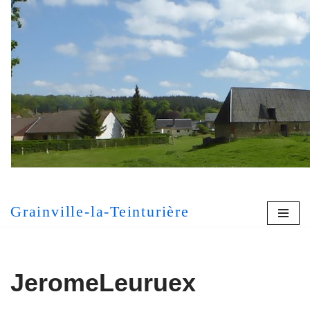
Aller
au
contenu
[MONT
Grainville-la-Teinturière
JeromeLeuruex