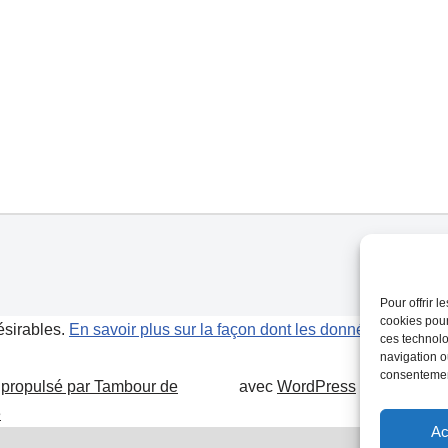
Pour offrir 
cookies pour
désirables.
En savoir plus sur la façon dont les données de vos 
ces technolo
navigation ou
consentement
 propulsé par Tambour de
avec
WordPress
.
e
Ac