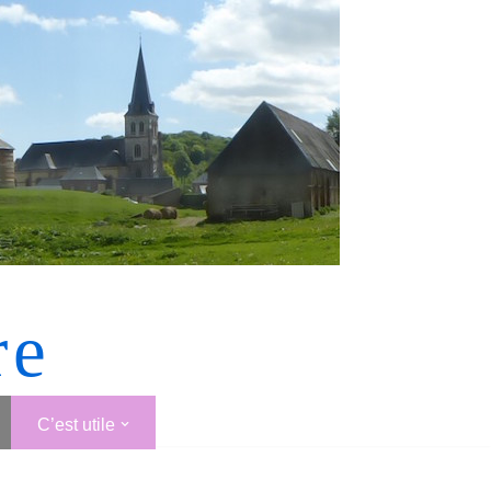
re
C’est utile