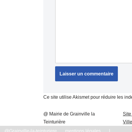
Ce site utilise Akismet pour réduire les in
@ Mairie de Grainville la
Site
Teinturière
Vill
@Grainville-la-teinturiere
mentions légales
|