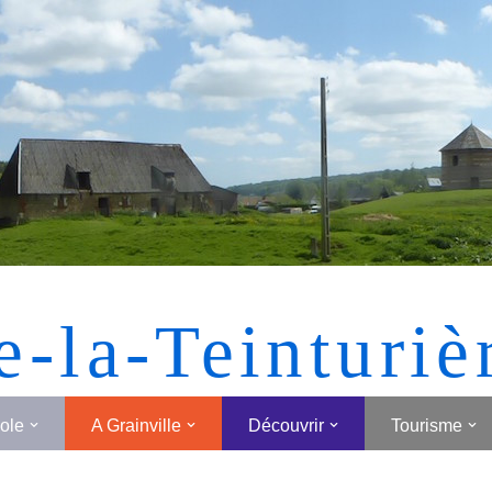
[MONTRER SOUS FORME DE VIGNETTES]
e-la-Teinturiè
cole
A Grainville
Découvrir
Tourisme