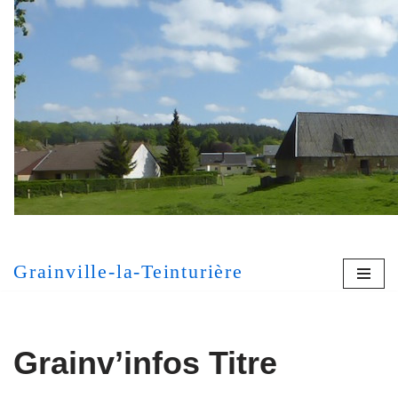
Aller
au
contenu
[MONT
Grainville-la-Teinturière
Grainv’infos Titre