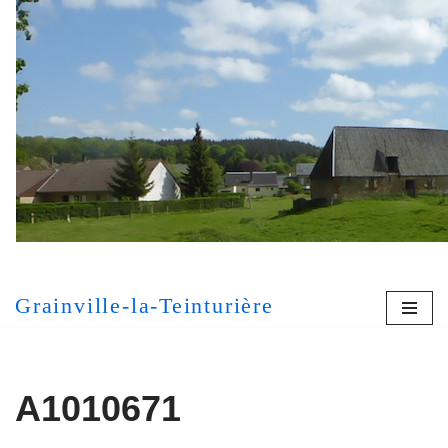
Aller
au
contenu
[MONT
Grainville-la-Teinturière
A1010671