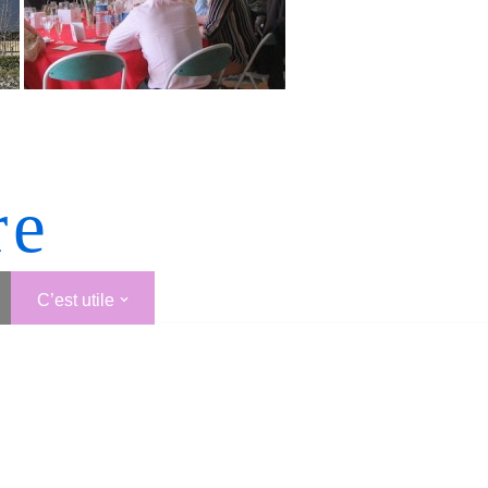
re
C’est utile