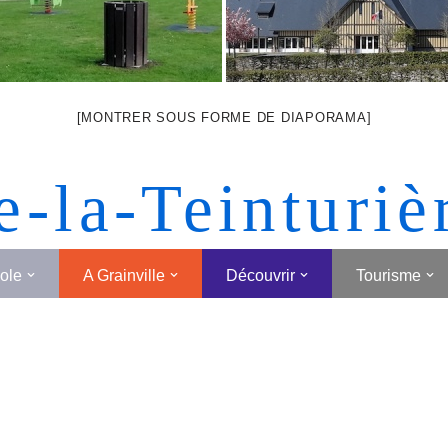
[MONTRER SOUS FORME DE DIAPORAMA]
e-la-Teinturiè
cole
A Grainville
Découvrir
Tourisme