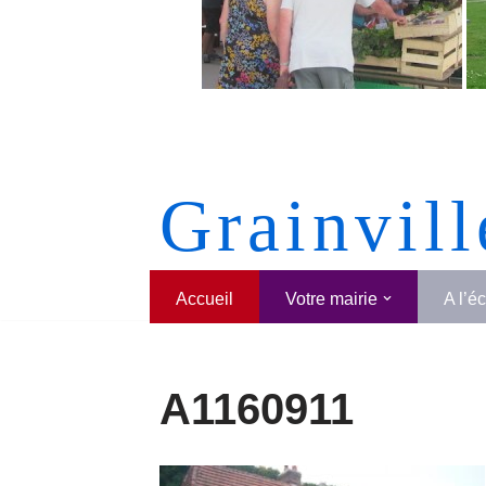
Grainvill
Accueil
Votre mairie
A l’é
A1160911