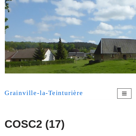
Aller
au
contenu
[MONT
Grainville-la-Teinturière
COSC2 (17)